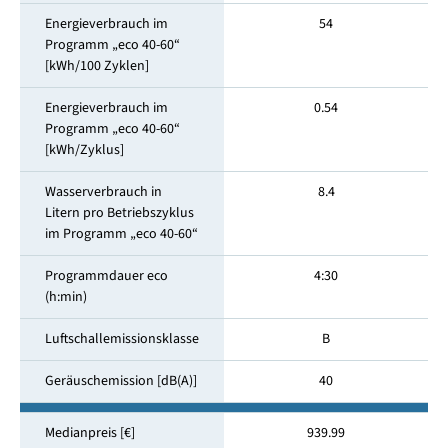
Energieverbrauch im
54
Programm „eco 40-60“
[kWh/100 Zyklen]
Energieverbrauch im
0.54
Programm „eco 40-60“
[kWh/Zyklus]
Wasserverbrauch in
8.4
Litern pro Betriebszyklus
im Programm „eco 40-60“
Programmdauer eco
4:30
(h:min)
Luftschallemissionsklasse
B
Geräuschemission [dB(A)]
40
Medianpreis [€]
939.99