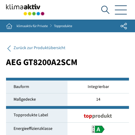
Ich
suche...
Share
Home
klimaaktiv für Private
Topprodukte
Zurück zur Produktübersicht
AEG GT8200A2SCM
Bauform
Integrierbar
Maßgedecke
14
Topprodukte Label
Energieeffizienzklasse