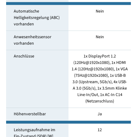
Automatische
Nein
Helligkeitsregelung (ABC)
vorhanden
Anwesenheitssensor
Nein
vorhanden
Anschlüsse
1x DisplayPort 1.2
(120Hz@1920x1080), 1x HDMI
1.4 (120Hz@1920x1080), 1x VGA
(75Hz@1920x1080), 1x USB-B
3.0 (Upstream, 5Gb/s), 4x USB-
A 3.0 (5Gb/s), 1x 3.5mm Klinke
Line-In/Out, 1x AC-In C14
(Netzanschluss)
Höhenverstellbar
Ja
Leistungsaufnahme im
12
Ein-Zustand (SDR) [W]