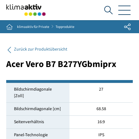
Ich
suche...
Share
Home
klimaaktiv für Private
Topprodukte
Zurück zur Produktübersicht
Acer Vero B7 B277YGbmiprx
Bildschirmdiagonale
27
[Zoll]
Bildschirmdiagonale [cm]
68.58
Seitenverhältnis
16:9
Panel-Technologie
IPS