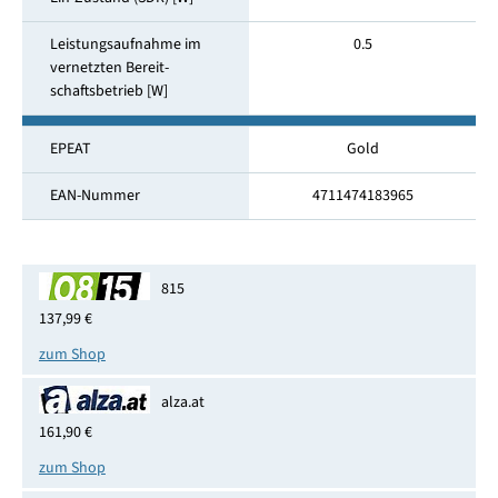
Leistungsaufnahme im
0.5
vernetzten Bereit­
schaftsbetrieb [W]
EPEAT
Gold
EAN-Nummer
4711474183965
815
137,99 €
zum Shop
alza.at
161,90 €
zum Shop