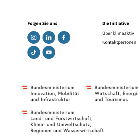
BA-Computer
815
Singer Komputer
Conrad.at
Folgen Sie uns
Die Initiat
Über klima
Kontaktpe