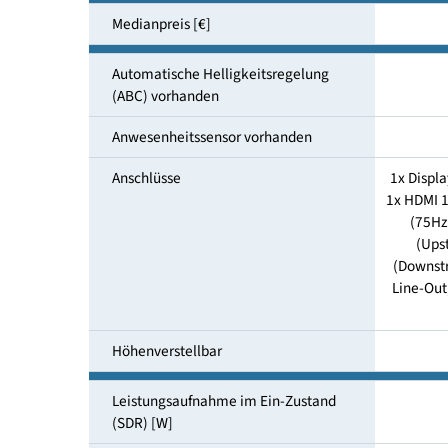
Energieverbrauch SDR Modus
[kWh/1000h]
Medianpreis [€]
Automatische Helligkeitsregelung
(ABC) vorhanden
Anwesenheitssensor vorhanden
Anschlüsse
1
1x
(
L