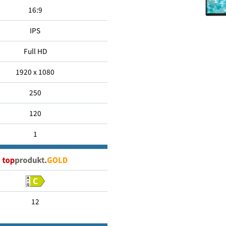
60.45
16:9
IPS
Full HD
1920 x 1080
250
120
1