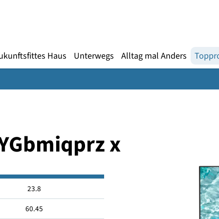
Gebärdensprache
te
en
Zukunftsfittes Haus
Unterwegs
Alltag mal An
247YGbmiqprz x
23.8