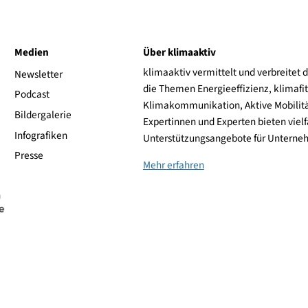
162,25 €
zum Shop
164,20 €
zum Shop
170,40 €
zum Shop
174,99 €
zum Shop
ive
Medien
Über klimaaktiv
klimaaktiv vermittelt 
aktiv
Newsletter
die Themen Energieeffi
rsonen
Podcast
Klimakommunikation, A
Bildergalerie
Expertinnen und Experte
Infografiken
Unterstützungsangebot