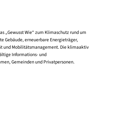
und verbreitet das „Gewusst Wie“ zum Klimaschutz rund um
zienz, klimafitte Gebäude, erneuerbare Energieträger,
ktive Mobilität und Mobilitätsmanagement. Die klimaaktiv
n bieten vielfältige Informations- und
e für Unternehmen, Gemeinden und Privatpersonen.