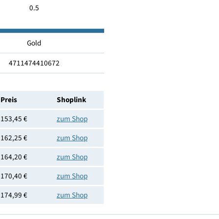
Ja
12
0.5
Gold
4711474410672
Preis
Shoplink
153,45 €
zum Shop