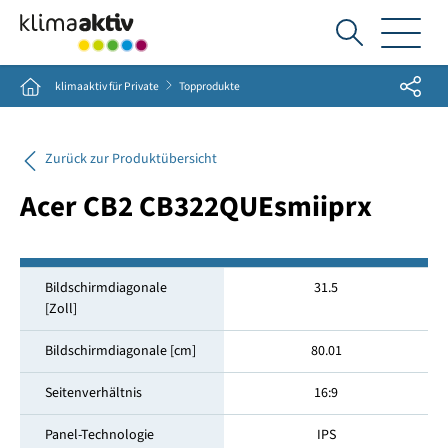
Ich
suche...
Share
Home
klimaaktiv für Private
Topprodukte
Zurück zur Produktübersicht
Acer CB2 CB322QUEsmiiprx
Bildschirmdiagonale
31.5
[Zoll]
Bildschirmdiagonale [cm]
80.01
Seitenverhältnis
16:9
Panel-Technologie
IPS