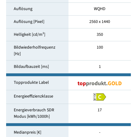
Auflösung
WQHD
Auflösung [Pixel]
2560 x 1440
Helligkeit [cd/m²]
350
Bildwiederholfrequenz
100
[Hz]
Bildaufbauzeit [ms]
1
Topprodukte Label
Energieeffizienzklasse
Energieverbrauch SDR
17
Modus [kWh/1000h]
Medianpreis [€]
-