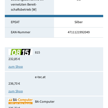
vernetzten Bereit­
schaftsbetrieb [W]
EPEAT
Silber
EAN-Nummer
4711121992049
815
232,85 €
zum Shop
e-tec.at
236,70 €
zum Shop
BA-Computer