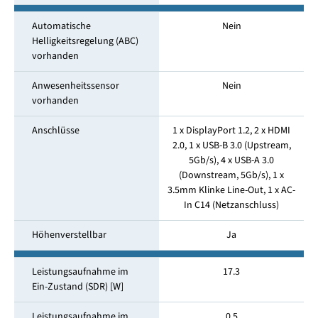
Automatische
Nein
Helligkeitsregelung (ABC)
vorhanden
Anwesenheitssensor
Nein
vorhanden
Anschlüsse
1 x DisplayPort 1.2, 2 x HDMI
2.0, 1 x USB-B 3.0 (Upstream,
5Gb/s), 4 x USB-A 3.0
(Downstream, 5Gb/s), 1 x
3.5mm Klinke Line-Out, 1 x AC-
In C14 (Netzanschluss)
Höhenverstellbar
Ja
Leistungsaufnahme im
17.3
Ein-Zustand (SDR) [W]
Leistungsaufnahme im
0.5