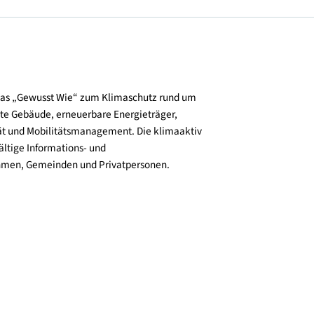
und verbreitet das „Gewusst Wie“ zum Klimaschutz rund um
zienz, klimafitte Gebäude, erneuerbare Energieträger,
ktive Mobilität und Mobilitätsmanagement. Die klimaaktiv
n bieten vielfältige Informations- und
e für Unternehmen, Gemeinden und Privatpersonen.