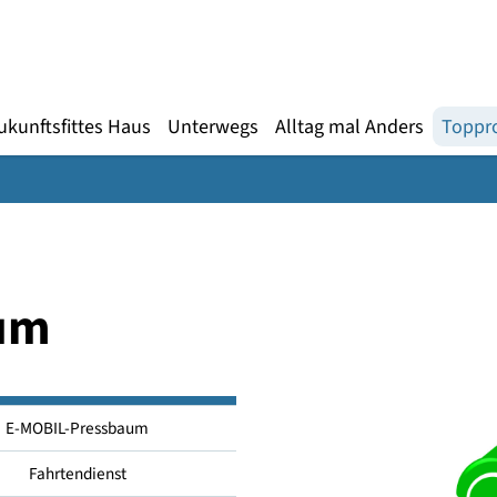
Gebärdensprache
te
en
Zukunftsfittes Haus
Unterwegs
Alltag mal An
baum
E-MOBIL-Pressbaum