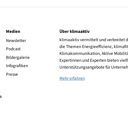
tps://www.elektromobil-pressbaum.at/
ive
Medien
Über klimaaktiv
klimaaktiv vermittelt 
aktiv
Newsletter
die Themen Energieeffi
rsonen
Podcast
Klimakommunikation, A
Bildergalerie
Expertinnen und Experte
Infografiken
Unterstützungsangebot
Presse
Mehr erfahren