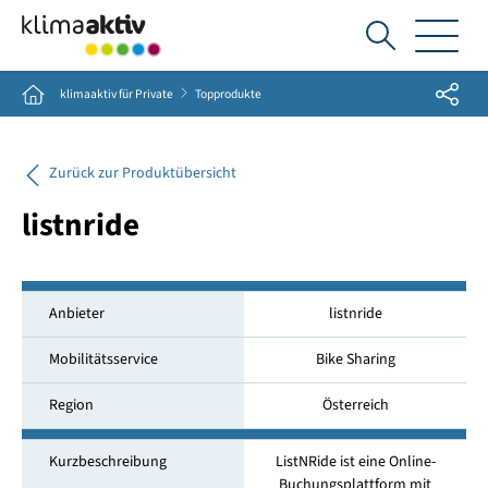
Ich
suche...
Share
Home
klimaaktiv für Private
Topprodukte
Zurück zur Produktübersicht
listnride
Anbieter
listnride
Mobilitätsservice
Bike Sharing
Region
Österreich
Kurzbeschreibung
ListNRide ist eine Online-
Buchungsplattform mit