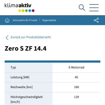
Ich
suche...
Share
Home
klimaaktiv für Private
Topprodukte
Zurück zur Produktübersicht
Zero S ZF 14.4
Typ
E-Motorrad
Leistung [kW]
45
Reichweite [km]
180
Höchstgeschwindigkeit
139
[km/h]