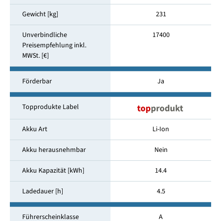
Gewicht [kg]
231
Unverbindliche
17400
Preisempfehlung inkl.
MWSt. [€]
Förderbar
Ja
Topprodukte Label
Akku Art
Li-Ion
Akku herausnehmbar
Nein
Akku Kapazität [kWh]
14.4
Ladedauer [h]
4.5
Führerscheinklasse
A