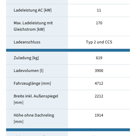
Ladeleistung AC [kW]
11
Max. Ladeleistung mit
170
Gleichstrom [kW]
Ladeanschluss
Typ 2 und CCS
Zuladung [kg]
619
Ladevolumen [l]
3900
Fahrzeuglänge [mm]
4712
Breite inkl. Außenspiegel
2212
[mm]
Höhe ohne Dachreling
1914
[mm]