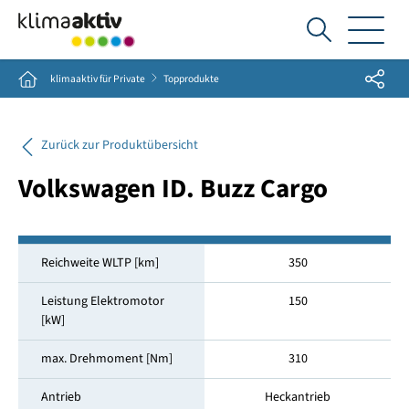
Ich
suche...
Share
Home
klimaaktiv für Private
Topprodukte
Zurück zur Produktübersicht
Volkswagen ID. Buzz Cargo
Reichweite WLTP [km]
350
Leistung Elektromotor
150
[kW]
max. Drehmoment [Nm]
310
Antrieb
Heckantrieb