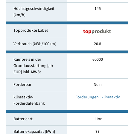
Höchstgeschwindigkeit
145
[km/h]
Topprodukte Label
Verbrauch [kWh/100km]
20.8
Kaufpreis in der
60000
Grundausstattung [ab
EUR] inkl. MWSt
Förderbar
Nein
klimaaktiv-
Förderungen | klimaaktiv
Förderdatenbank
Batterieart
Li-Ion
Batteriekapazität [kWh]
77