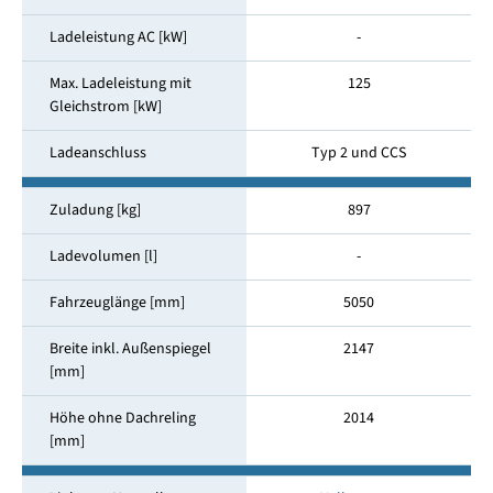
Ladeleistung AC [kW]
-
Max. Ladeleistung mit
125
Gleichstrom [kW]
Ladeanschluss
Typ 2 und CCS
Zuladung [kg]
897
Ladevolumen [l]
-
Fahrzeuglänge [mm]
5050
Breite inkl. Außenspiegel
2147
[mm]
Höhe ohne Dachreling
2014
[mm]