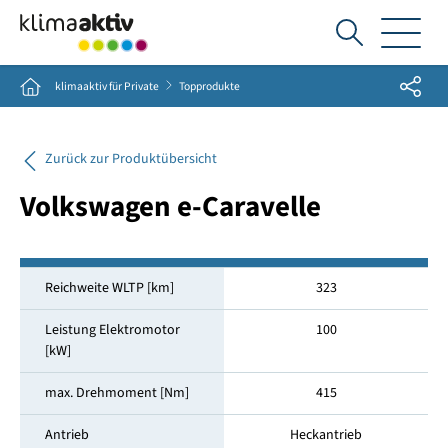
Ich
suche...
Share
Home
klimaaktiv für Private
Topprodukte
Zurück zur Produktübersicht
Volkswagen e-Caravelle
Reichweite WLTP [km]
323
Leistung Elektromotor
100
[kW]
max. Drehmoment [Nm]
415
Antrieb
Heckantrieb