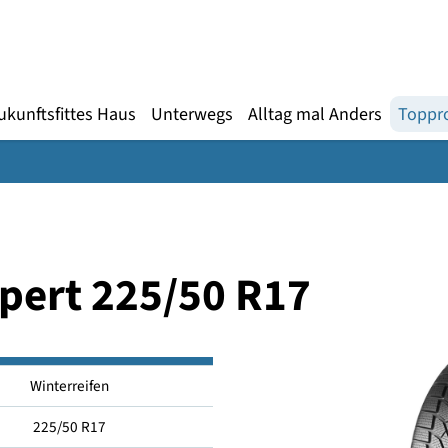
Gebärdensprache
te
en
Zukunftsfittes Haus
Unterwegs
Alltag mal An
Expert 225/50 R17
Winterreifen