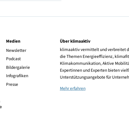
V (240 km/h)
Uniroyal
ive
Medien
Über klimaaktiv
klimaaktiv vermittelt 
aktiv
Newsletter
die Themen Energieeffi
rsonen
Podcast
Klimakommunikation, A
Bildergalerie
Expertinnen und Experte
Infografiken
Unterstützungsangebot
Presse
Mehr erfahren