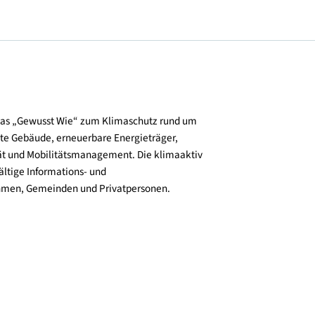
und verbreitet das „Gewusst Wie“ zum Klimaschutz rund um
zienz, klimafitte Gebäude, erneuerbare Energieträger,
ktive Mobilität und Mobilitätsmanagement. Die klimaaktiv
n bieten vielfältige Informations- und
e für Unternehmen, Gemeinden und Privatpersonen.