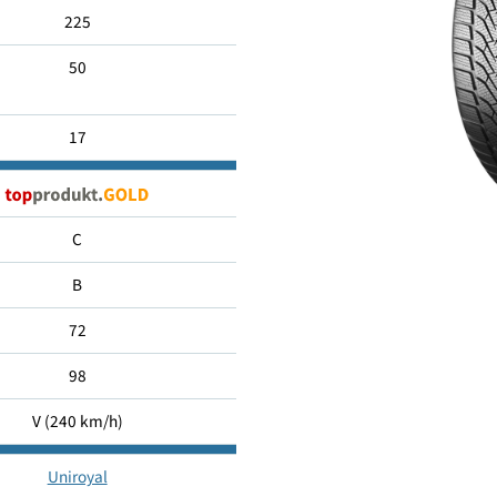
225/50 R17
225
50
17
C
B
72
98