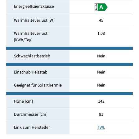
Energieeffizienzklasse
Warmhalteverlust [W]
45
Warmhalteverlust
1.08
[kWh/Tag]
Schwachlastbetrieb
Nein
Einschub Heizstab
Nein
Geeignet für Solarthermie
Nein
Höhe [cm]
142
Durchmesser [cm]
81
Link zum Hersteller
TWL