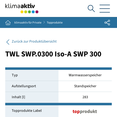
Ich
suche...
Share
Home
klimaaktiv für Private
Topprodukte
Zurück zur Produktübersicht
TWL SWP.0300 Iso-A SWP 300
Typ
Warmwasserspeicher
Aufstellungsort
Standspeicher
Inhalt [l]
283
Topprodukte Label