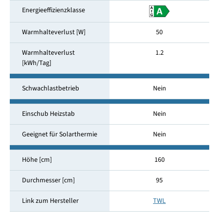
Energieeffizienzklasse
Warmhalteverlust [W]
50
Warmhalteverlust
1.2
[kWh/Tag]
Schwachlastbetrieb
Nein
Einschub Heizstab
Nein
Geeignet für Solarthermie
Nein
Höhe [cm]
160
Durchmesser [cm]
95
Link zum Hersteller
TWL