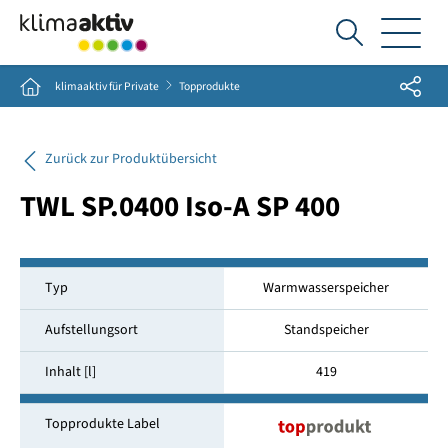
Ich
suche...
Share
Home
klimaaktiv für Private
Topprodukte
Zurück zur Produktübersicht
TWL SP.0400 Iso-A SP 400
Typ
Warmwasserspeicher
Aufstellungsort
Standspeicher
Inhalt [l]
419
Topprodukte Label