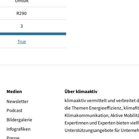
+0.5...+3.3
25
Umluft
R290
3
True
ive
Medien
Über klimaaktiv