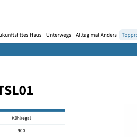
Gebärdensprache
te
en
Zukunftsfittes Haus
Unterwegs
Alltag mal An
C~TSL01
Kühlregal