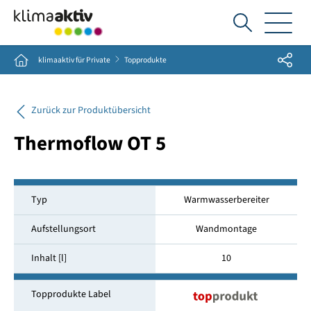
Ich
suche...
Share
Home
klimaaktiv für Private
Topprodukte
Zurück zur Produktübersicht
Thermoflow OT 5
Typ
Warmwasserbereiter
Aufstellungsort
Wandmontage
Inhalt [l]
10
Topprodukte Label