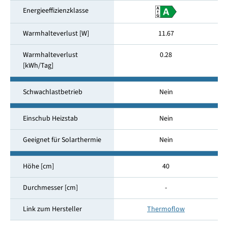
Energieeffizienzklasse
Warmhalteverlust [W]
11.67
Warmhalteverlust
0.28
[kWh/Tag]
Schwachlastbetrieb
Nein
Einschub Heizstab
Nein
Geeignet für Solarthermie
Nein
Höhe [cm]
40
Durchmesser [cm]
-
Link zum Hersteller
Thermoflow