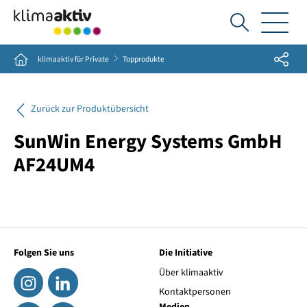
Ich
suche...
Share
Home
klimaaktiv für Private
Topprodukte
Zurück zur Produktübersicht
SunWin Energy Systems GmbH
AF24UM4
Folgen Sie uns
Die Initiative
Über klimaaktiv
Kontaktpersonen