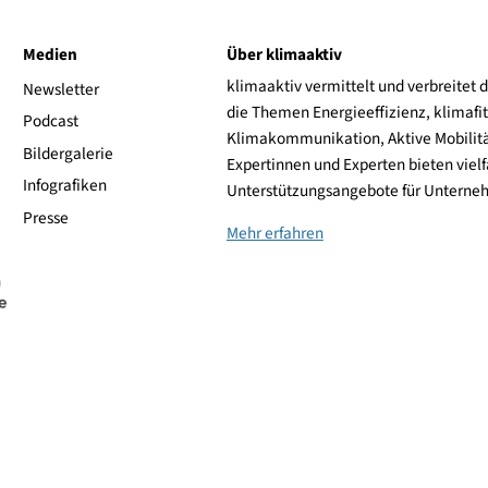
Stiebel Eltron
ive
Medien
Über klimaaktiv
klimaaktiv vermittelt 
aktiv
Newsletter
die Themen Energieeffi
rsonen
Podcast
Klimakommunikation, A
Bildergalerie
Expertinnen und Experte
Infografiken
Unterstützungsangebot
Presse
Mehr erfahren