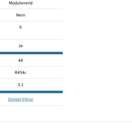
168.8
Modulierend
Nein
6
Ja
44
R454c
3.1