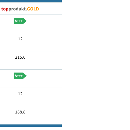
Nein
12
215.6
12