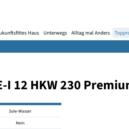
Gebärdensprache
te
en
Zukunftsfittes Haus
Unterwegs
Alltag mal An
 WPE-I 12 HKW 230 P
Sole-Wasser