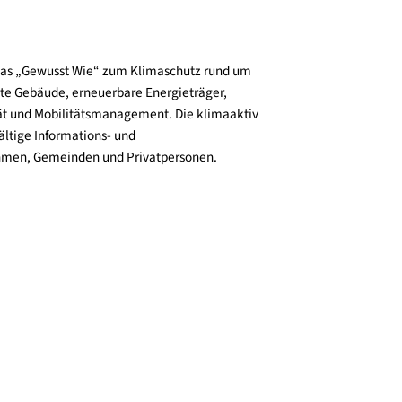
und verbreitet das „Gewusst Wie“ zum Klimaschutz rund um
zienz, klimafitte Gebäude, erneuerbare Energieträger,
ktive Mobilität und Mobilitätsmanagement. Die klimaaktiv
n bieten vielfältige Informations- und
e für Unternehmen, Gemeinden und Privatpersonen.