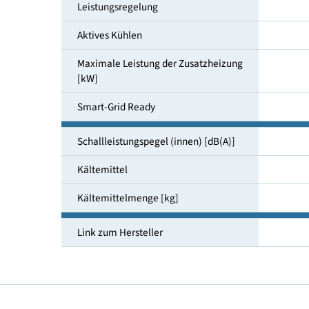
Raumheizungsenergieeffizienz bei
55°C Klima mittel
Leistungsregelung
Aktives Kühlen
Maximale Leistung der Zusatzheizung
[kW]
Smart-Grid Ready
Schallleistungspegel (innen) [dB(A)]
Kältemittel
Kältemittelmenge [kg]