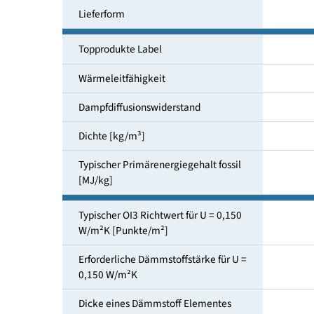
Rohstoffe
Lieferform
Topprodukte Label
Wärmeleitfähigkeit
Dampfdiffusionswiderstand
Dichte [kg/m³]
Typischer Primärenergiegehalt fossil
[MJ/kg]
Typischer OI3 Richtwert für U = 0,150
W/m²K [Punkte/m²]