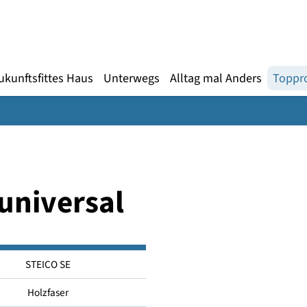
Gebärdensprache
te
en
Zukunftsfittes Haus
Unterwegs
Alltag mal An
COuniversal
STEICO SE