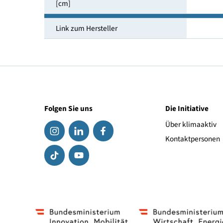
Erforderliche Dämmstoffstärke für U =
0,150 W/m²K
Dicke eines Dämmstoff Elementes
[cm]
Link zum Hersteller
Folgen Sie uns
Die Initiat
Über klima
Kontaktpe