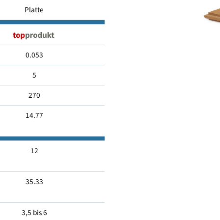
Holzfaser
Platte
0.053
5
270
14.77
12