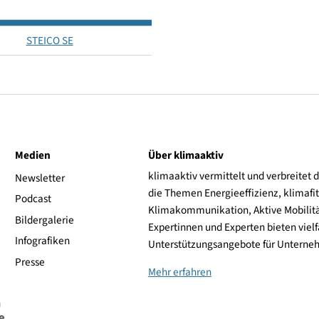
35.33
3,5 bis 6
STEICO SE
ive
Medien
Über klimaaktiv
klimaaktiv vermittelt 
aktiv
Newsletter
die Themen Energieeffi
rsonen
Podcast
Klimakommunikation, A
Bildergalerie