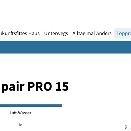
Gebärdensprache
te
en
Zukunftsfittes Haus
Unterwegs
Alltag mal An
mpair PRO 15
Luft-Wasser