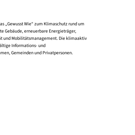
und verbreitet das „Gewusst Wie“ zum Klimaschutz rund um
zienz, klimafitte Gebäude, erneuerbare Energieträger,
ktive Mobilität und Mobilitätsmanagement. Die klimaaktiv
n bieten vielfältige Informations- und
e für Unternehmen, Gemeinden und Privatpersonen.