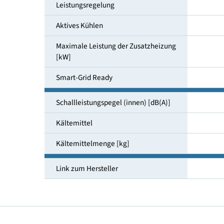
Raumheizungsenergieeffizienz bei
55°C Klima mittel
Leistungsregelung
Aktives Kühlen
Maximale Leistung der Zusatzheizung
[kW]
Smart-Grid Ready
Schallleistungspegel (innen) [dB(A)]
Kältemittel
Kältemittelmenge [kg]