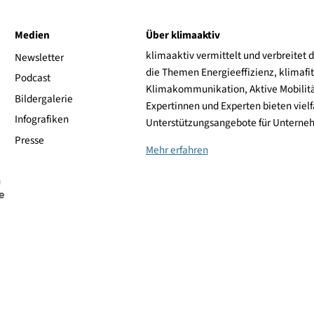
SOLARFOCUS
ive
Medien
Über klimaaktiv
klimaaktiv vermittelt 
aktiv
Newsletter
die Themen Energieeffi
rsonen
Podcast
Klimakommunikation, A
Bildergalerie
Expertinnen und Experte
Infografiken
Unterstützungsangebot
Presse
Mehr erfahren