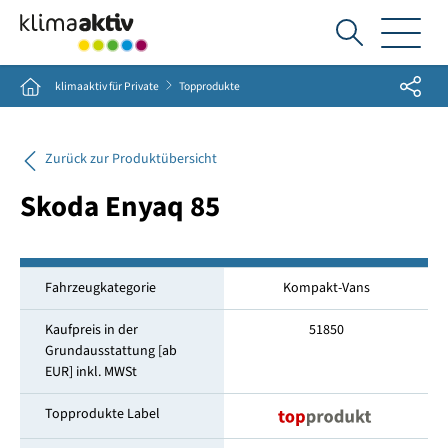
Ich
suche...
Share
Home
klimaaktiv für Private
Topprodukte
Zurück zur Produktübersicht
Skoda Enyaq 85
Fahrzeugkategorie
Kompakt-Vans
Kaufpreis in der
51850
Grundausstattung [ab
EUR] inkl. MWSt
Topprodukte Label