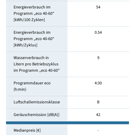
Energieverbrauch im
54
Programm „eco 40-60“
[kWh/100 Zyklen]
Energieverbrauch im
0.54
Programm „eco 40-60“
[kWh/Zyklus]
Wasserverbrauch in
9
Litern pro Betriebszyklus
im Programm „eco 40-60“
Programmdauer eco
4:30
(h:min)
Luftschallemissionsklasse
B
Geräuschemission [dB(A)]
42
Medianpreis [€]
-