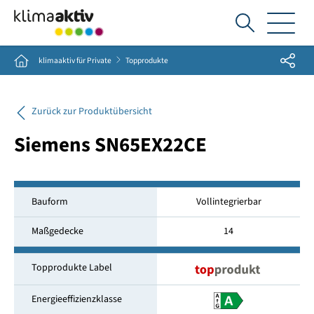
Ich
suche...
Share
Home
klimaaktiv für Private
Topprodukte
Zurück zur Produktübersicht
Siemens SN65EX22CE
Bauform
Vollintegrierbar
Maßgedecke
14
Topprodukte Label
Energieeffizienzklasse