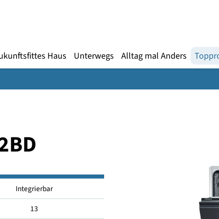
Gebärdensprache
te
en
Zukunftsfittes Haus
Unterwegs
Alltag mal An
S02BD
Integrierbar