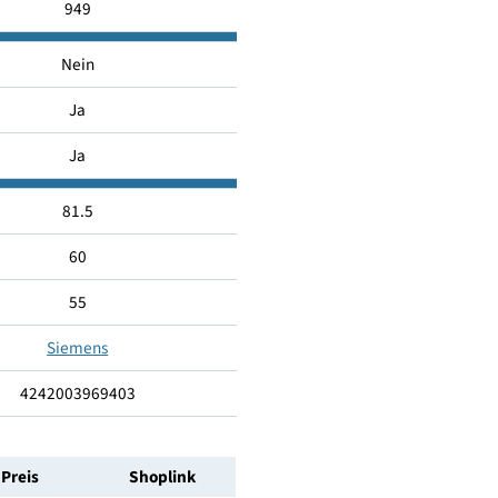
B
42
949
Nein
Ja
Ja
81.5
60
55
Siemens