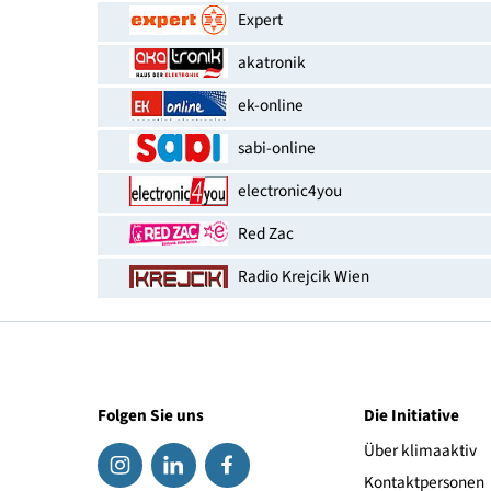
EAN-Nummer
Erhältlich bei
Expert
akatronik
ek-online
sabi-online
electronic4you
Red Zac
Radio Krejcik Wien