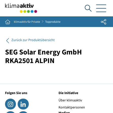
Ich
suche...
Share
Home
klimaaktiv für Private
Topprodukte
Zurück zur Produktübersicht
SEG Solar Energy GmbH
RKA2501 ALPIN
Folgen Sie uns
Die Initiative
Über klimaaktiv
Kontaktpersonen