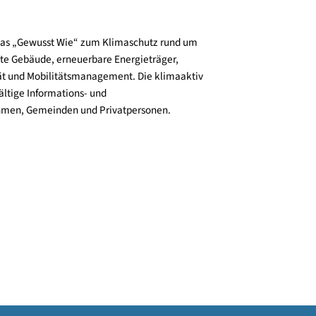
und verbreitet das „Gewusst Wie“ zum Klimaschutz rund um
zienz, klimafitte Gebäude, erneuerbare Energieträger,
ktive Mobilität und Mobilitätsmanagement. Die klimaaktiv
n bieten vielfältige Informations- und
e für Unternehmen, Gemeinden und Privatpersonen.