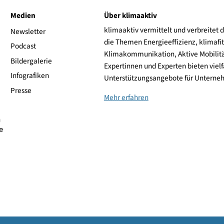
ive
Medien
Über klimaaktiv
klimaaktiv vermittelt 
aktiv
Newsletter
die Themen Energieeffi
rsonen
Podcast
Klimakommunikation, A
Bildergalerie
Expertinnen und Experte
Infografiken
Unterstützungsangebot
Presse
Mehr erfahren