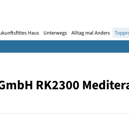
Gebärdensprache
te
en
Zukunftsfittes Haus
Unterwegs
Alltag mal An
gy GmbH RK2300 Med