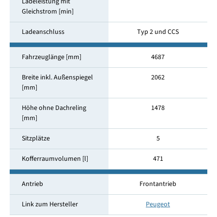
Ladeleistung mit
Gleichstrom [min]
Ladeanschluss
Typ 2 und CCS
Fahrzeuglänge [mm]
4687
Breite inkl. Außenspiegel
2062
[mm]
Höhe ohne Dachreling
1478
[mm]
Sitzplätze
5
Kofferraumvolumen [l]
471
Antrieb
Frontantrieb
Link zum Hersteller
Peugeot