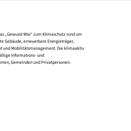
und verbreitet das „Gewusst Wie“ zum Klimaschutz rund um
zienz, klimafitte Gebäude, erneuerbare Energieträger,
ktive Mobilität und Mobilitätsmanagement. Die klimaaktiv
n bieten vielfältige Informations- und
e für Unternehmen, Gemeinden und Privatpersonen.