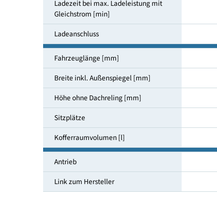
Ladezeit bei max. Ladeleistung mit
Wechselstrom [h]
Ladezeit bei max. Ladeleistung mit
Gleichstrom [min]
Ladeanschluss
Fahrzeuglänge [mm]
Breite inkl. Außenspiegel [mm]
Höhe ohne Dachreling [mm]
Sitzplätze
Kofferraumvolumen [l]