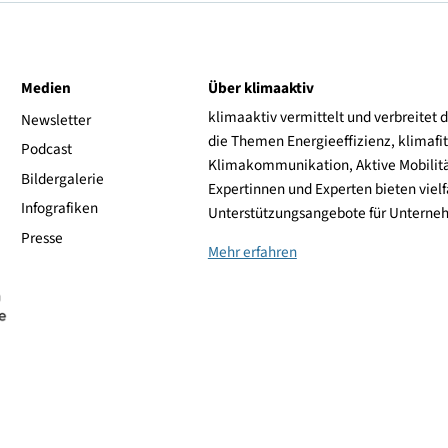
Frontantrieb
Peugeot
ive
Medien
Über klimaaktiv
klimaaktiv vermittelt 
aktiv
Newsletter
die Themen Energieeffi
rsonen
Podcast
Klimakommunikation, A
Bildergalerie
Expertinnen und Experte
Infografiken
Unterstützungsangebot
Presse
Mehr erfahren