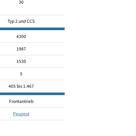
5
30
Typ 2 und CCS
4300
1987
1530
5
405 bis 1.467