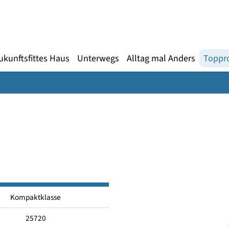
Gebärdensprache
te
en
Zukunftsfittes Haus
Unterwegs
Alltag mal An
Kompaktklasse