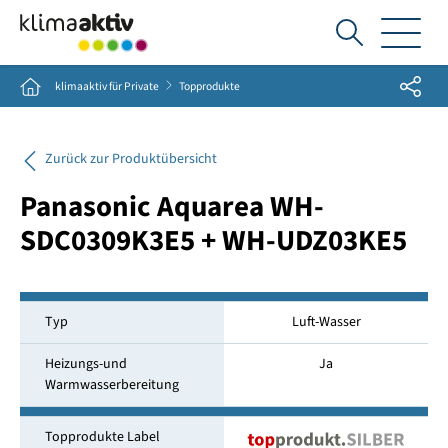
Ich
suche...
Share
Home
klimaaktiv für Private
Topprodukte
Zurück zur Produktübersicht
Panasonic Aquarea WH-
SDC0309K3E5 + WH-UDZ03KE5
Typ
Luft-Wasser
Heizungs-und
Ja
Warmwasserbereitung
Topprodukte Label