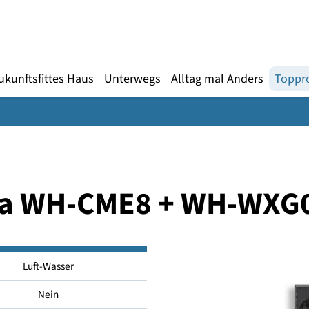
Gebärdensprache
te
en
Zukunftsfittes Haus
Unterwegs
Alltag mal An
area WH-CME8 + WH
Luft-Wasser