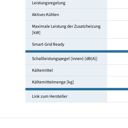
Raumheizungsenergieeffizienz bei
55°C Klima mittel
Leistungsregelung
Aktives Kühlen
Maximale Leistung der Zusatzheizung
[kW]
Smart-Grid Ready
Schallleistungspegel (innen) [dB(A)]
Kältemittel
Kältemittelmenge [kg]