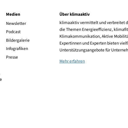
Panasonic Aquarea
ive
Medien
Über klimaaktiv
klimaaktiv vermittelt 
aktiv
Newsletter
die Themen Energieeffi
rsonen
Podcast
Klimakommunikation, A
Bildergalerie
Expertinnen und Experte
Infografiken
Unterstützungsangebot
Presse
Mehr erfahren