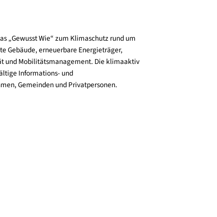
und verbreitet das „Gewusst Wie“ zum Klimaschutz rund um
zienz, klimafitte Gebäude, erneuerbare Energieträger,
ktive Mobilität und Mobilitätsmanagement. Die klimaaktiv
n bieten vielfältige Informations- und
e für Unternehmen, Gemeinden und Privatpersonen.