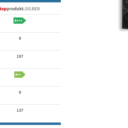
Nein
9
197
9