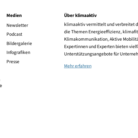
OVUM
ive
Medien
Über klimaaktiv
klimaaktiv vermittelt 
aktiv
Newsletter
die Themen Energieeffi
rsonen
Podcast
Klimakommunikation, A
Bildergalerie
Expertinnen und Experte
Infografiken
Unterstützungsangebot
Presse
Mehr erfahren