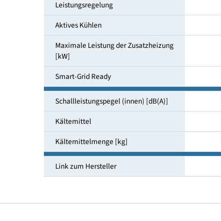
Raumheizungsenergieeffizienz bei
55°C Klima mittel
Leistungsregelung
Aktives Kühlen
Maximale Leistung der Zusatzheizung
[kW]
Smart-Grid Ready
Schallleistungspegel (innen) [dB(A)]
Kältemittel
Kältemittelmenge [kg]