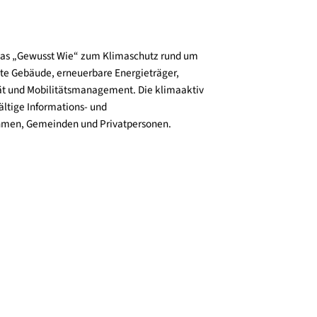
und verbreitet das „Gewusst Wie“ zum Klimaschutz rund um
zienz, klimafitte Gebäude, erneuerbare Energieträger,
ktive Mobilität und Mobilitätsmanagement. Die klimaaktiv
n bieten vielfältige Informations- und
e für Unternehmen, Gemeinden und Privatpersonen.