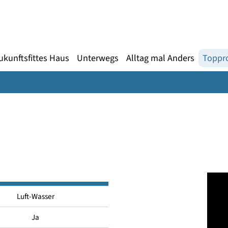
Gebärdensprache
te
en
Zukunftsfittes Haus
Unterwegs
Alltag mal An
Luft-Wasser