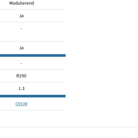
177
Modulierend
Ja
-
Ja
-
R290
1.3