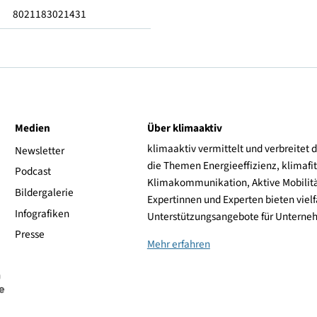
42.5
Olimpia Splendid
8021183021431
ive
Medien
Über klimaaktiv
klimaaktiv vermittelt 
aktiv
Newsletter
die Themen Energieeffi
rsonen
Podcast
Klimakommunikation, A
Bildergalerie
Expertinnen und Experte
Infografiken
Unterstützungsangebot