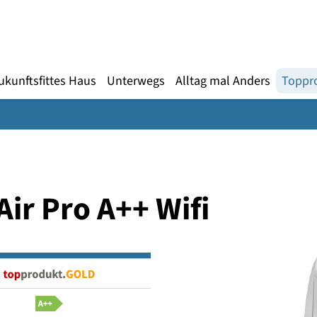
Gebärdensprache
te
en
Zukunftsfittes Haus
Unterwegs
Alltag mal An
d Air Pro A++ Wifi