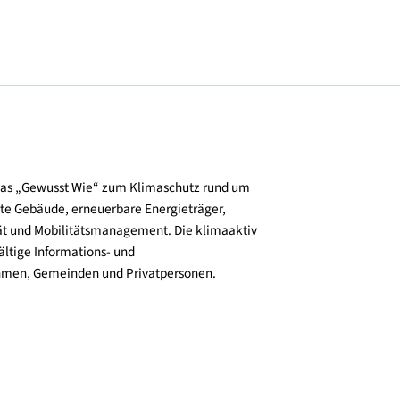
und verbreitet das „Gewusst Wie“ zum Klimaschutz rund um
zienz, klimafitte Gebäude, erneuerbare Energieträger,
ktive Mobilität und Mobilitätsmanagement. Die klimaaktiv
n bieten vielfältige Informations- und
e für Unternehmen, Gemeinden und Privatpersonen.