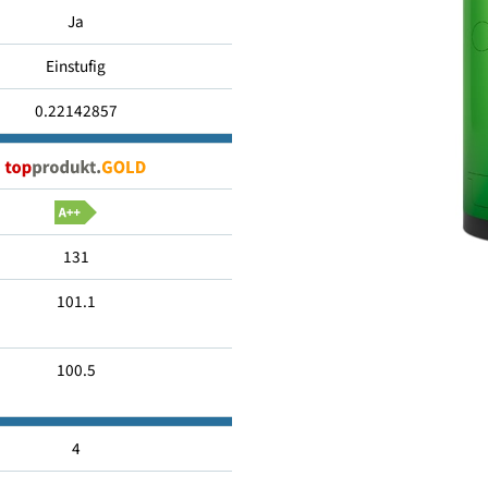
3.1
Ja
Einstufig
0.22142857
131
101.1
100.5