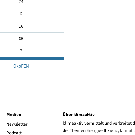
4
74
6
16
65
7
ÖkoFEN