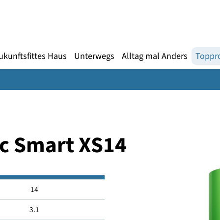
Gebärdensprache
te
en
Zukunftsfittes Haus
Unterwegs
Alltag mal An
tic Smart XS14
14