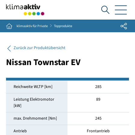
Ich
suche...
Share
Home
klimaaktiv für Private
Topprodukte
Zurück zur Produktübersicht
Nissan Townstar EV
Reichweite WLTP [km]
285
Leistung Elektromotor
89
[kW]
max. Drehmoment [Nm]
245
Antrieb
Frontantrieb