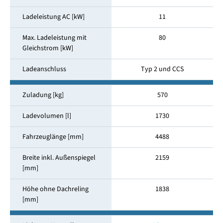
Ladeleistung AC [kW]
11
Max. Ladeleistung mit
80
Gleichstrom [kW]
Ladeanschluss
Typ 2 und CCS
Zuladung [kg]
570
Ladevolumen [l]
1730
Fahrzeuglänge [mm]
4488
Breite inkl. Außenspiegel
2159
[mm]
Höhe ohne Dachreling
1838
[mm]