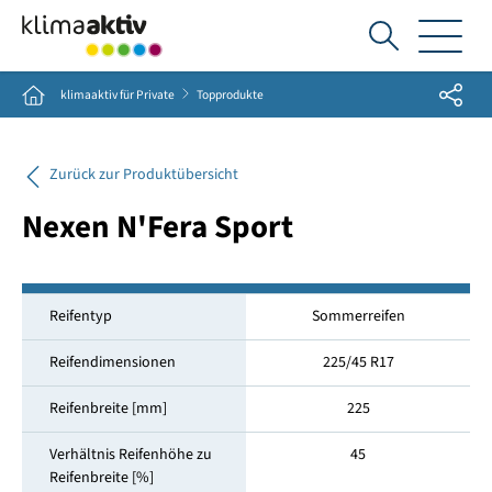
Ich
suche...
Share
Home
klimaaktiv für Private
Topprodukte
Zurück zur Produktübersicht
Nexen N'Fera Sport
Reifentyp
Sommerreifen
Reifendimensionen
225/45 R17
Reifenbreite [mm]
225
Verhältnis Reifenhöhe zu
45
Reifenbreite [%]