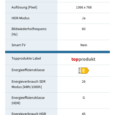
Auflösung [Pixel]
1366 x 768
HDR-Modus
Ja
Bildwiederholfrequenz
60
[Hz]
Smart-TV
Nein
Topprodukte Label
Energieeffizienzklasse
Energieverbrauch SDR
26
Modus [kWh/1000h]
Energieeffizienzklasse
G
(HDR)
Energieverbrauch HDR
45