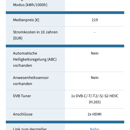
Modus [kWh/1000h]
Medianpreis [€]
219
Stromkosten in 10 Jahren
-
[EUR]
Automatische
Nein
Helligkeitsregelung (ABC)
vorhanden
Anwesenheitssensor
Nein
vorhanden
DVB Tuner
1x DVB-C/-T/-T2/-S/-S2 HEVC
(H.265)
Anschlüsse
2x HDMI
Link zum Hersteller
Nabo