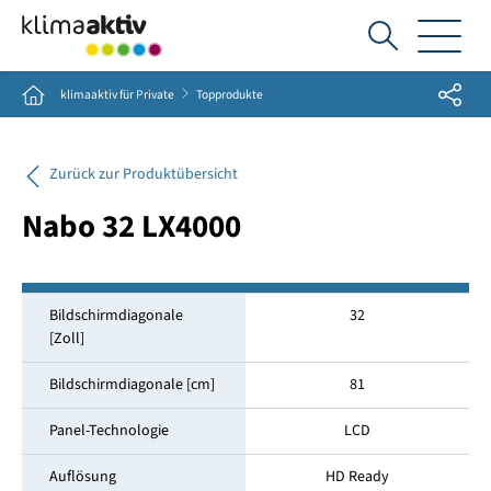
Ich
suche...
Share
Home
klimaaktiv für Private
Topprodukte
Zurück zur Produktübersicht
Nabo 32 LX4000
Bildschirmdiagonale
32
[Zoll]
Bildschirmdiagonale [cm]
81
Panel-Technologie
LCD
Auflösung
HD Ready