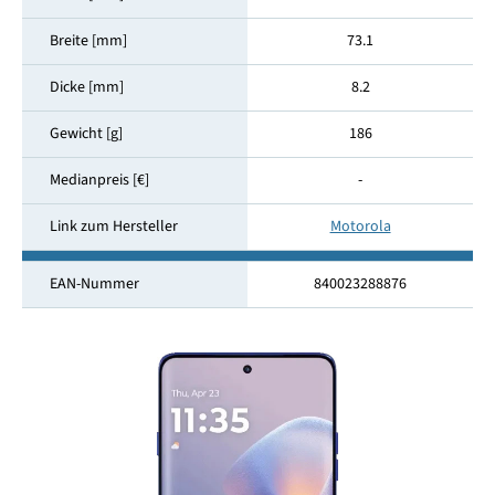
Breite [mm]
73.1
Dicke [mm]
8.2
Gewicht [g]
186
Medianpreis [€]
-
Link zum Hersteller
Motorola
EAN-Nummer
840023288876