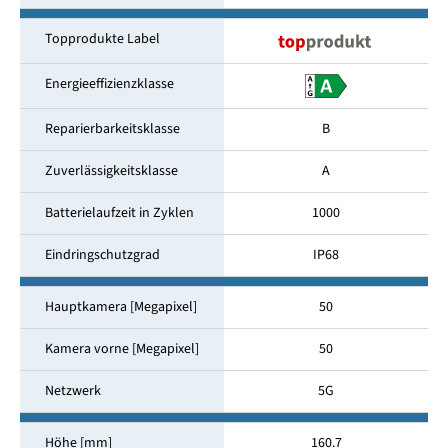
Topprodukte Label
Energieeffizienzklasse
Reparierbarkeitsklasse
B
Zuverlässigkeitsklasse
A
Batterielaufzeit in Zyklen
1000
Eindringschutzgrad
IP68
Hauptkamera [Megapixel]
50
Kamera vorne [Megapixel]
50
Netzwerk
5G
Höhe [mm]
160.7