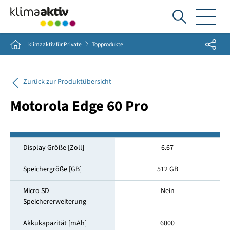
Ich
suche...
Share
Home
klimaaktiv für Private
Topprodukte
Zurück zur Produktübersicht
Motorola Edge 60 Pro
Display Größe [Zoll]
6.67
Speichergröße [GB]
512 GB
Micro SD
Nein
Speichererweiterung
Akkukapazität [mAh]
6000