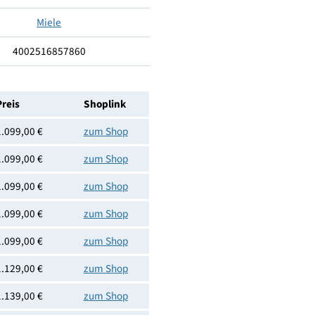
850
596
643
Rechts
Miele
4002516857860
Preis
Shoplink
1.099,00 €
zum Shop
1.099,00 €
zum Shop
1.099,00 €
zum Shop