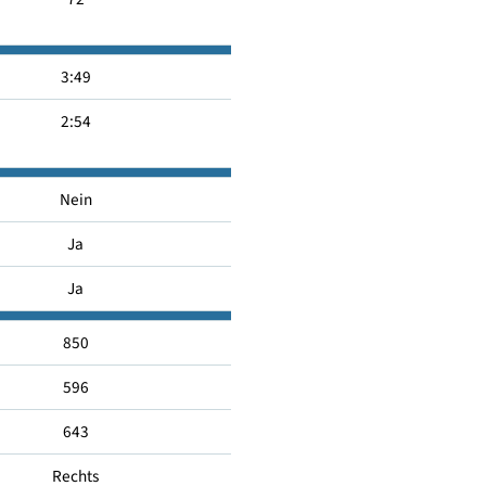
-
A
72
3:49
2:54
Nein
Ja
Ja