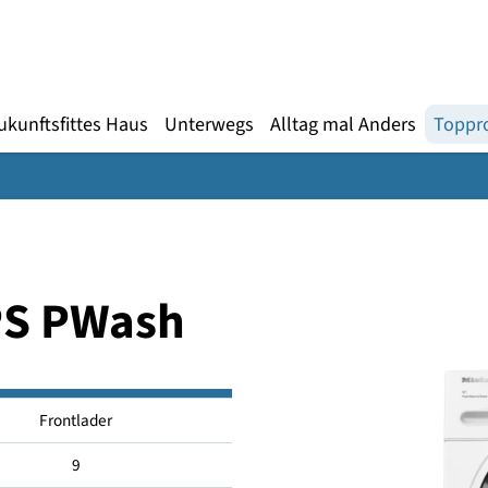
Gebärdensprache
te
en
Zukunftsfittes Haus
Unterwegs
Alltag mal An
WPS PWash
Frontlader