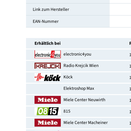
Höhe [cm]
Breite [cm]
Tiefe [cm]
Türanschlag
Link zum Hersteller
EAN-Nummer
Erhältlich bei
electronic4you
Radio Krejcik Wien
Köck