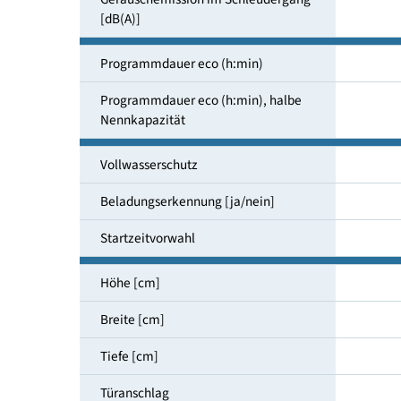
Schleuderdrehzahl [U/min]
Luftschallemissionsklasse
Geräuschemission im Schleuder­gang
[dB(A)]
Programmdauer eco (h:min)
Programmdauer eco (h:min), halbe
Nenn­kapazität
Vollwasserschutz
Beladungserkennung [ja/nein]
Startzeitvorwahl