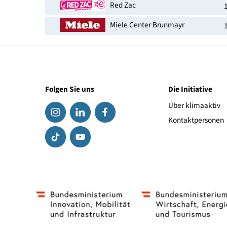
Elektroshop Max
Miele Center Neuwirth
815
Miele Center Macheiner
Red Zac
Miele Center Brunmayr
Folgen Sie uns
Die Initiat
Über klima