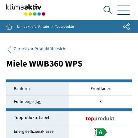
Ich
suche...
Share
Home
klimaaktiv für Private
Topprodukte
Zurück zur Produktübersicht
Miele WWB360 WPS
Bauform
Frontlader
Füllmenge [kg]
8
Topprodukte Label
Energieeffizienzklasse