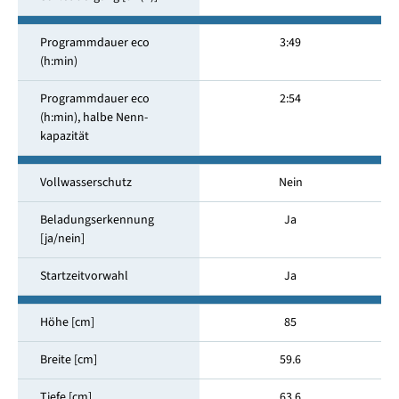
Programmdauer eco
3:49
(h:min)
Programmdauer eco
2:54
(h:min), halbe Nenn­
kapazität
Vollwasserschutz
Nein
Beladungserkennung
Ja
[ja/nein]
Startzeitvorwahl
Ja
Höhe [cm]
85
Breite [cm]
59.6
Tiefe [cm]
63.6