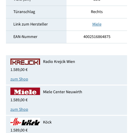
Türanschlag
Rechts
Link zum Hersteller
Miele
EAN-Nummer
4002516864875
Radio Krejcik Wien
1.589,00 €
zum Shop
Miele Center Neuwirth
1.589,00 €
zum Shop
Köck
1.589,00 €