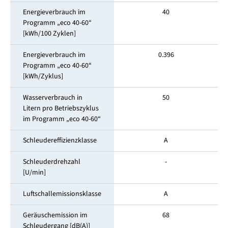
Energieverbrauch im
40
Programm „eco 40-60“
[kWh/100 Zyklen]
Energieverbrauch im
0.396
Programm „eco 40-60“
[kWh/Zyklus]
Wasserverbrauch in
50
Litern pro Betriebszyklus
im Programm „eco 40-60“
Schleudereffizienzklasse
A
Schleuderdrehzahl
-
[U/min]
Luftschallemissionsklasse
A
Geräuschemission im
68
Schleuder­gang [dB(A)]