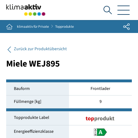
Ich
suche...
Share
Home
klimaaktiv für Private
Topprodukte
Zurück zur Produktübersicht
Miele WEJ895
Bauform
Frontlader
Füllmenge [kg]
9
Topprodukte Label
Energieeffizienzklasse