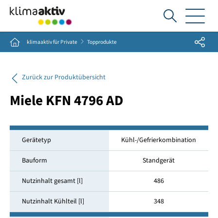
Ich
suche...
Share
Home
klimaaktiv für Private
Topprodukte
Zurück zur Produktübersicht
Miele KFN 4796 AD
Gerätetyp
Kühl-/Gefrierkombination
Bauform
Standgerät
Nutzinhalt gesamt [l]
486
Nutzinhalt Kühlteil [l]
348