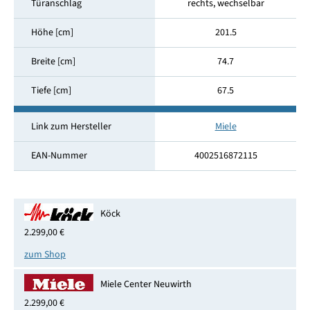
Türanschlag
rechts, wechselbar
Höhe [cm]
201.5
Breite [cm]
74.7
Tiefe [cm]
67.5
Link zum Hersteller
Miele
EAN-Nummer
4002516872115
Köck
2.299,00 €
zum Shop
Miele Center Neuwirth
2.299,00 €