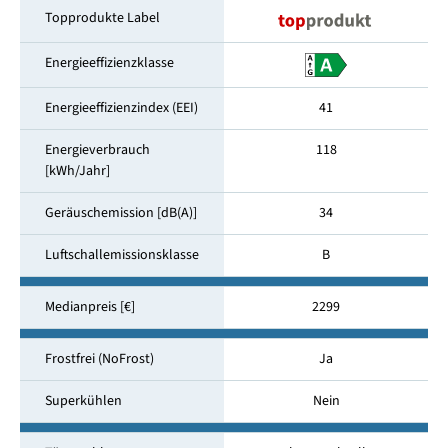
Topprodukte Label
Energieeffizienzklasse
Energieeffizienzindex (EEI)
41
Energieverbrauch
118
[kWh/Jahr]
Geräuschemission [dB(A)]
34
Luftschallemissionsklasse
B
Medianpreis [€]
2299
Frostfrei (NoFrost)
Ja
Superkühlen
Nein