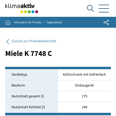
Ich
suche...
Share
Home
klimaaktiv für Private
Topprodukte
Zurück zur Produktübersicht
Miele K 7748 C
Gerätetyp
Kühlschrank mit Gefrierfach
Bauform
Einbaugerät
Nutzinhalt gesamt [l]
275
Nutzinhalt Kühlteil [l]
248