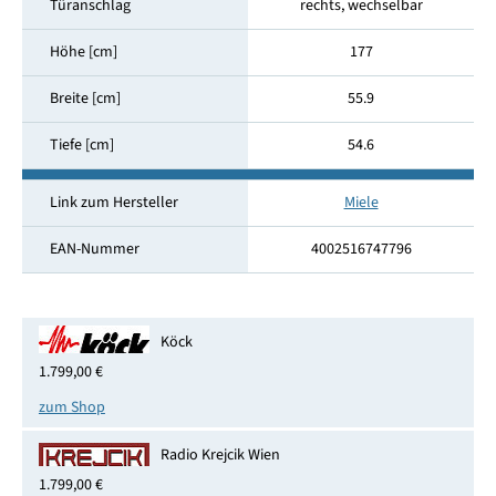
Türanschlag
rechts, wechselbar
Höhe [cm]
177
Breite [cm]
55.9
Tiefe [cm]
54.6
Link zum Hersteller
Miele
EAN-Nummer
4002516747796
Köck
1.799,00 €
zum Shop
Radio Krejcik Wien
1.799,00 €