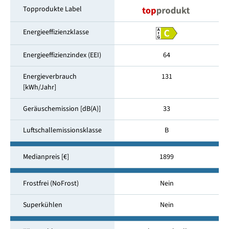
Topprodukte Label
Energieeffizienzklasse
Energieeffizienzindex (EEI)
64
Energieverbrauch
131
[kWh/Jahr]
Geräuschemission [dB(A)]
33
Luftschallemissionsklasse
B
Medianpreis [€]
1899
Frostfrei (NoFrost)
Nein
Superkühlen
Nein