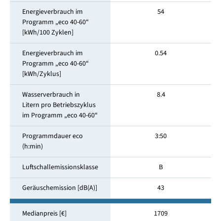
Energieverbrauch im
54
Programm „eco 40-60“
[kWh/100 Zyklen]
Energieverbrauch im
0.54
Programm „eco 40-60“
[kWh/Zyklus]
Wasserverbrauch in
8.4
Litern pro Betriebszyklus
im Programm „eco 40-60“
Programmdauer eco
3:50
(h:min)
Luftschallemissionsklasse
B
Geräuschemission [dB(A)]
43
Medianpreis [€]
1709