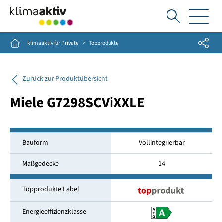
Ich
suche...
Share
Home
klimaaktiv für Private
Topprodukte
Zurück zur Produktübersicht
Miele G7298SCViXXLE
Bauform
Vollintegrierbar
Maßgedecke
14
Topprodukte Label
Energieeffizienzklasse