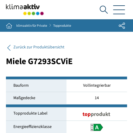
Ich
suche...
Share
Home
klimaaktiv für Private
Topprodukte
Zurück zur Produktübersicht
Miele G7293SCViE
Bauform
Vollintegrierbar
Maßgedecke
14
Topprodukte Label
Energieeffizienzklasse