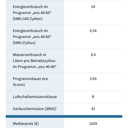
Energieverbrauch im
54
Programm „eco 40-60“
[kWh/100 Zyklen]
Energieverbrauch im
0.54
Programm „eco 40-60“
[kWh/Zyklus]
Wasserverbrauch in
8.4
Litern pro Betriebszyklus
im Programm „eco 40-60“
Programmdauer eco
3:50
(h:min)
Luftschallemissionsklasse
B
Geräuschemission [dB(A)]
43
Medianpreis [€]
1659