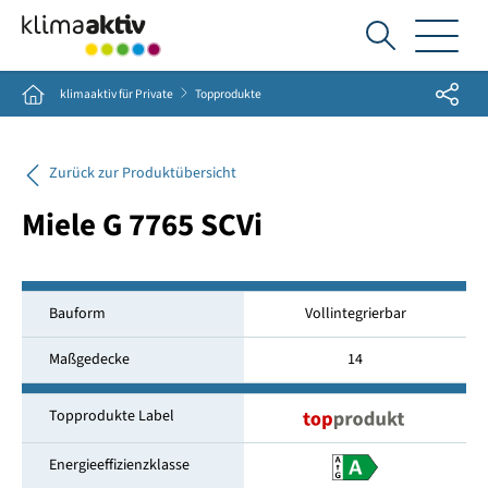
Ich
suche...
Share
Home
klimaaktiv für Private
Topprodukte
Zurück zur Produktübersicht
Miele G 7765 SCVi
Bauform
Vollintegrierbar
Maßgedecke
14
Topprodukte Label
Energieeffizienzklasse