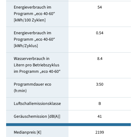
Energieverbrauch im
54
Programm „eco 40-60“
[kWh/100 Zyklen]
Energieverbrauch im
0.54
Programm „eco 40-60“
[kWh/Zyklus]
Wasserverbrauch in
8.4
Litern pro Betriebszyklus
im Programm „eco 40-60“
Programmdauer eco
3:50
(h:min)
Luftschallemissionsklasse
B
Geräuschemission [dB(A)]
41
Medianpreis [€]
2199