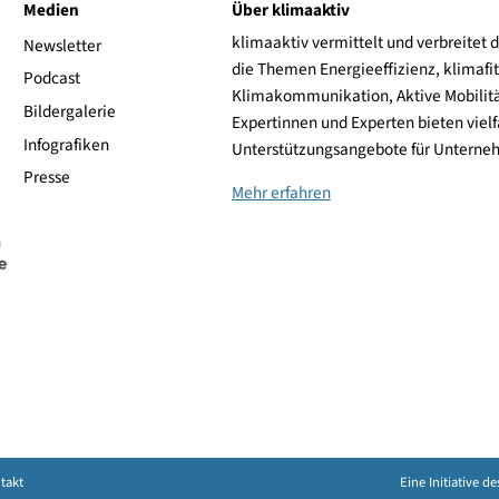
2.179,00 €
zum Shop
2.189,00 €
zum Shop
ive
Medien
Über klimaaktiv
klimaaktiv vermittelt 
aktiv
Newsletter
die Themen Energieeffi
rsonen
Podcast
Klimakommunikation, A
Bildergalerie
Expertinnen und Experte
Infografiken
Unterstützungsangebot
Presse
Mehr erfahren