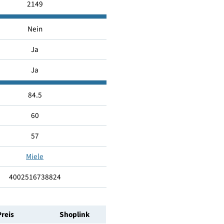
B
41
2149
Nein
Ja
Ja
84.5
60
57
Miele