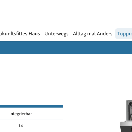
Gebärdensprache
te
en
Zukunftsfittes Haus
Unterwegs
Alltag mal An
i
Integrierbar