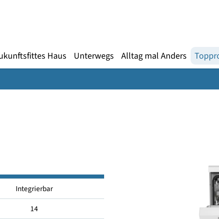
Gebärdensprache
te
en
Zukunftsfittes Haus
Unterwegs
Alltag mal An
i
Integrierbar