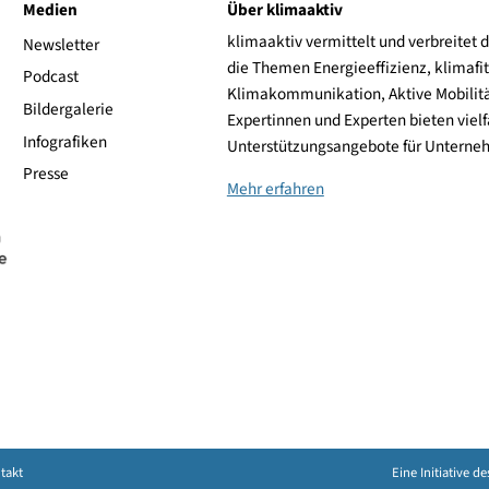
1.399,00 €
zum Shop
1.409,00 €
zum Shop
ive
Medien
Über klimaaktiv
klimaaktiv vermittelt 
aktiv
Newsletter
die Themen Energieeffi
rsonen
Podcast
Klimakommunikation, A
Bildergalerie
Expertinnen und Experte
Infografiken
Unterstützungsangebot
Presse
Mehr erfahren