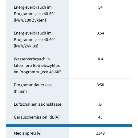
Energieverbrauch im
54
Programm „eco 40-60“
[kWh/100 Zyklen]
Energieverbrauch im
0.54
Programm „eco 40-60“
[kWh/Zyklus]
Wasserverbrauch in
8.4
Litern pro Betriebszyklus
im Programm „eco 40-60“
Programmdauer eco
3:50
(h:min)
Luftschallemissionsklasse
B
Geräuschemission [dB(A)]
43
Medianpreis [€]
1349