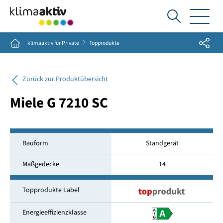
Ich
suche...
Share
Home
klimaaktiv für Private
Topprodukte
Zurück zur Produktübersicht
Miele G 7210 SC
Bauform
Standgerät
Maßgedecke
14
Topprodukte Label
Energieeffizienzklasse