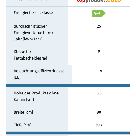
Energieeffizienzklasse
durchschnittlicher
25
Energieverbrauch pro
Jahr [kWh/Jahr]
Klasse für
B
Fettabscheidegrad
Beleuchtungseffizienzklasse
A
[LE]
Höhe des Produkts ohne
6.8
Kamin [cm]
Breite [cm]
90
Tiefe [cm]
30.7