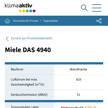
Ich
suche...
Share
Home
klimaaktiv für Private
Topprodukte
Zurück zur Produktübersicht
Miele DAS 4940
Bauform
Wandhaube
Luftstrom bei max.
625
Geschwindigkeit [m³/h]
Geräuschemission [dB(A)]
51
Topprodukte Label