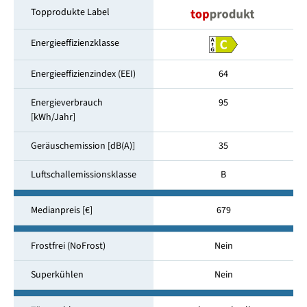
Topprodukte Label
Energieeffizienzklasse
Energieeffizienzindex (EEI)
64
Energieverbrauch
95
[kWh/Jahr]
Geräuschemission [dB(A)]
35
Luftschallemissionsklasse
B
Medianpreis [€]
679
Frostfrei (NoFrost)
Nein
Superkühlen
Nein