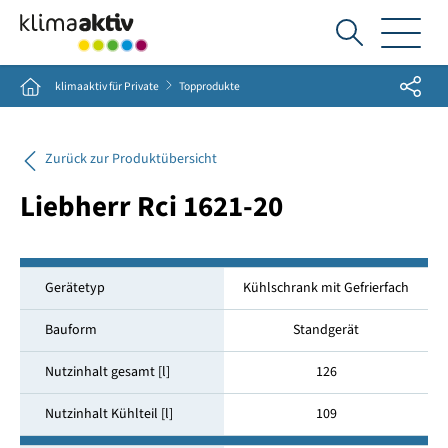
Ich
suche...
Share
Home
klimaaktiv für Private
Topprodukte
Zurück zur Produktübersicht
Liebherr Rci 1621-20
Gerätetyp
Kühlschrank mit Gefrierfach
Bauform
Standgerät
Nutzinhalt gesamt [l]
126
Nutzinhalt Kühlteil [l]
109