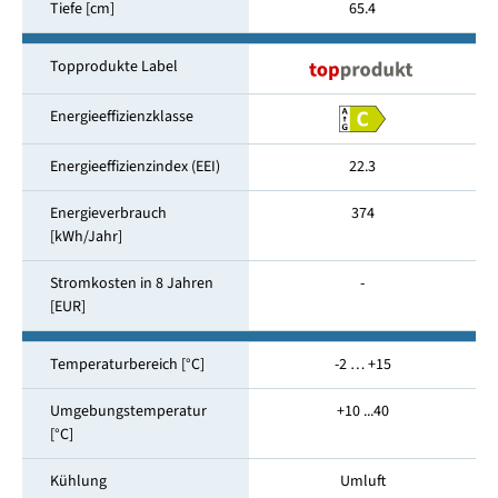
Tiefe [cm]
65.4
Topprodukte Label
Energieeffizienzklasse
Energieeffizienzindex (EEI)
22.3
Energieverbrauch
374
[kWh/Jahr]
Stromkosten in 8 Jahren
-
[EUR]
Temperaturbereich [°C]
-2 … +15
Umgebungstemperatur
+10 ...40
[°C]
Kühlung
Umluft