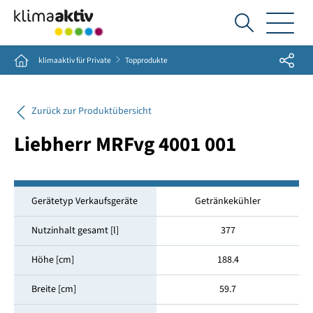
Ich
suche...
Share
Home
klimaaktiv für Private
Topprodukte
Zurück zur Produktübersicht
Liebherr MRFvg 4001 001
Gerätetyp Verkaufsgeräte
Getränkekühler
Nutzinhalt gesamt [l]
377
Höhe [cm]
188.4
Breite [cm]
59.7