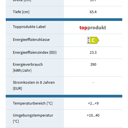
Breite [cm]
59.7
Tiefe [cm]
65.4
Topprodukte Label
Energieeffizienzklasse
Energieeffizienzindex (EEI)
23.3
Energieverbrauch
390
[kWh/Jahr]
Stromkosten in 8 Jahren
-
[EUR]
Temperaturbereich [°C]
+2...+9
Umgebungstemperatur
+10...40
[°C]