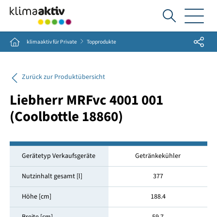
Ich
suche...
Share
Home
klimaaktiv für Private
Topprodukte
Zurück zur Produktübersicht
Liebherr MRFvc 4001 001
(Coolbottle 18860)
Gerätetyp Verkaufsgeräte
Getränkekühler
Nutzinhalt gesamt [l]
377
Höhe [cm]
188.4