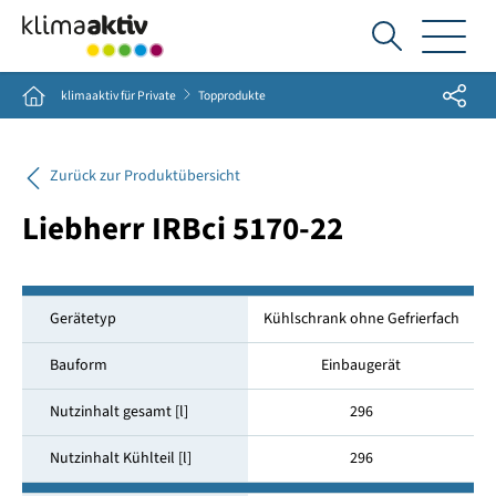
Ich
suche...
Share
Home
klimaaktiv für Private
Topprodukte
Zurück zur Produktübersicht
Liebherr IRBci 5170-22
Gerätetyp
Kühlschrank ohne Gefrierfach
Bauform
Einbaugerät
Nutzinhalt gesamt [l]
296
Nutzinhalt Kühlteil [l]
296