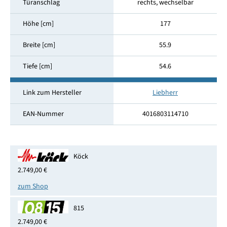
Türanschlag
rechts, wechselbar
Höhe [cm]
177
Breite [cm]
55.9
Tiefe [cm]
54.6
Link zum Hersteller
Liebherr
EAN-Nummer
4016803114710
Köck
2.749,00 €
zum Shop
815
2.749,00 €