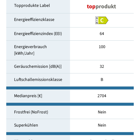
Topprodukte Label
Energieeffizienzklasse
Energieeffizienzindex (EEI)
64
Energieverbrauch
100
[kWh/Jahr]
Geräuschemission [dB(A)]
32
Luftschallemissionsklasse
B
Medianpreis [€]
2704
Frostfrei (NoFrost)
Nein
Superkühlen
Nein